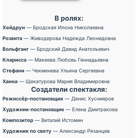
КУПИТЬ БИЛЕТ
В ролях:
Хейдрун
— Бродская Илона Николаевна
Розвита
— Живодерова Надежда Леонидовна
Вольфганг
— Бродский Давид Анатольевич
Кларисса
— Макеева Любовь Геннадьевна
Стефани
— Чекменева Ульяна Сергеевна
Ханна
— Щекатурова Мария Владимировна
Создатели спектакля:
Режиссёр-постановщик
— Денис Хуснияров
Художник-постановщик
— Елена Дмитракова
Композитор
— Виталий Истомин
Художник по свету
— Александр Рязанцев