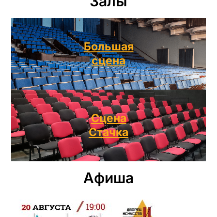
Залы
Большая
сцена
Сцена
Стачка
Афиша