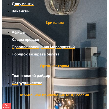
Документы
Вакансии
Зрителям
Афиша
Кассы продаж
Правила посещения мероприятий
Порядок возврата билета
Организаторам
Технический райдер
Сотрудничество
Мобильное приложение МЧС России