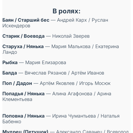
В ролях:
Баян / Старший бес
— Андрей Карх / Руслан
Искендеров
Старик / Воевода
— Николай Зверев
Старуха / Нянька
— Мария Малькова / Екатерина
Ландо
Рыбка
— Мария Елизарова
Балда
— Вячеслав Рязанов / Артём Иванов
Поп / Дадон
— Артём Яковлев / Игорь Мосюк
Попадья / Нянька
— Алина Агафонова / Арина
Клементьева
.
Поповна / Нянька
— Ирина Чумантьева / Наталья
Бабенко
Мудрец (Петушок)
— Александр Саванец / Всеволод