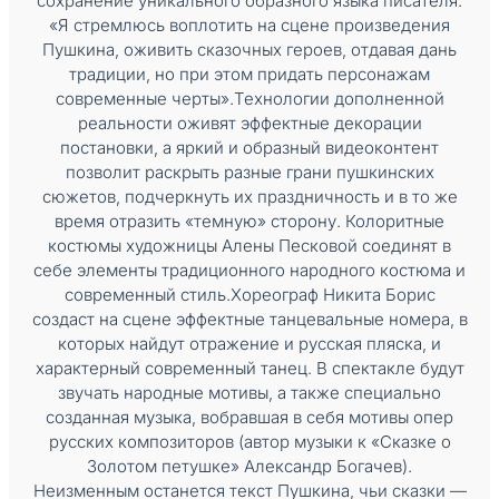
сохранение уникального образного языка писателя:
«Я стремлюсь воплотить на сцене произведения
Пушкина, оживить сказочных героев, отдавая дань
традиции, но при этом придать персонажам
современные черты».Технологии дополненной
реальности оживят эффектные декорации
постановки, а яркий и образный видеоконтент
позволит раскрыть разные грани пушкинских
сюжетов, подчеркнуть их праздничность и в то же
время отразить «темную» сторону. Колоритные
костюмы художницы Алены Песковой соединят в
себе элементы традиционного народного костюма и
современный стиль.Хореограф Никита Борис
создаст на сцене эффектные танцевальные номера, в
которых найдут отражение и русская пляска, и
характерный современный танец. В спектакле будут
звучать народные мотивы, а также специально
созданная музыка, вобравшая в себя мотивы опер
русских композиторов (автор музыки к «Сказке о
Золотом петушке» Александр Богачев).
Неизменным останется текст Пушкина, чьи сказки —