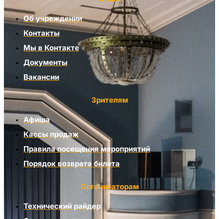
Об учреждении
Контакты
Мы в Контакте
Документы
Вакансии
Зрителям
Афиша
Кассы продаж
Правила посещения мероприятий
Порядок возврата билета
Организаторам
Технический райдер