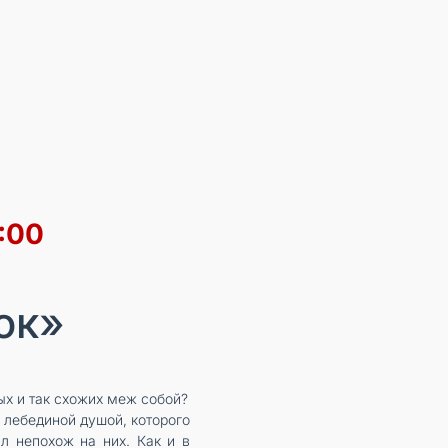
:00
ок»
ых и так схожих меж собой?
лебединой душой, которого
л непохож на них. Как и в