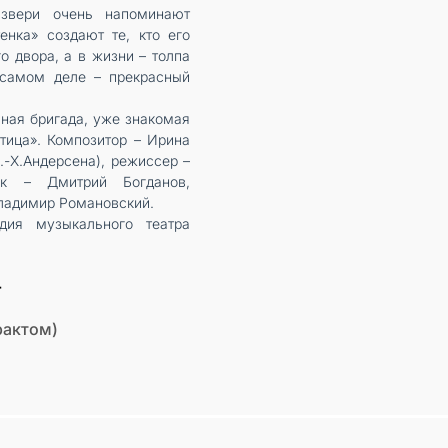
 звери очень напоминают
енка» создают те, кто его
о двора, а в жизни – толпа
а самом деле – прекрасный
ная бригада, уже знакомая
ица». Композитор – Ирина
Г.-Х.Андерсена), режиссер –
ик – Дмитрий Богданов,
Владимир Романовский.
дия музыкального театра
+
рактом)