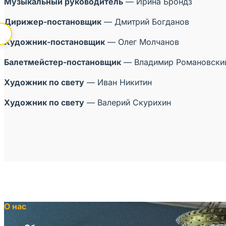
Музыкальный руководитель
— Ирина Брондз
Дирижер-постановщик
— Дмитрий Богданов
Художник-постановщик
— Олег Молчанов
Балетмейстер-постановщик
— Владимир Романовски
Художник по свету
— Иван Никитин
Художник по свету
— Валерий Скурихин
КУПИТЬ БИЛЕТ
О нас