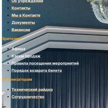
Об учреждении
Контакты
Мы в Контакте
Документы
Вакансии
Зрителям
Афиша
Кассы продаж
Правила посещения мероприятий
Порядок возврата билета
Организаторам
Технический райдер
Сотрудничество