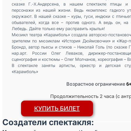
сказке Г.-Х.Андерсена, в нашем спектакле птицы и
персонажи из нашей жизни. Ведь «комплекс гадкого ут
окружают. В нашей сказке – куры, гуси, индюки с птичьег
обывателей, когда все – против одного. А ведь он, н
Лебедь. Дайте только ему расправить крылья!
Мюзикл театра «Карамболь» создала авторско-постановоч
зрителем по мюзиклам «История Дюймовочки» и «Жар-пт
Брондз, автор пьесы и стихов – Николай Голь (по сказке 
нар.арт. России Олег Леваков, дирижер-постановщ
сценография и костюмы – Олег Молчанов, хореография – 
В спектакле заняты артисты, оркестр и детская сту
«Карамболь»
6
Возрастное ограничение
Продолжительность 2 часа (с ант
КУПИТЬ БИЛЕТ
Создатели спектакля: