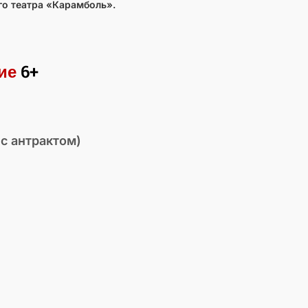
го театра «Карамболь».
ие
6+
с антрактом)