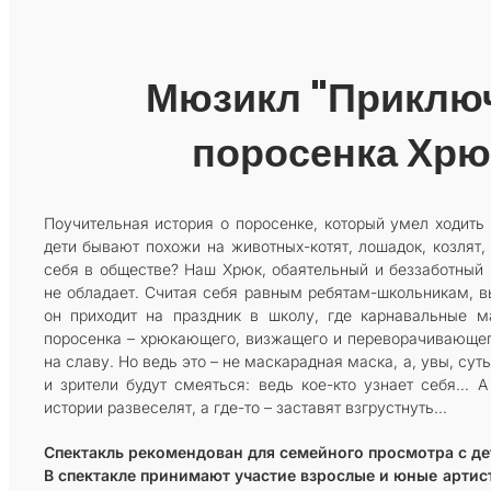
Мюзикл "Приклю
поросенка Хрю
Поучительная история о поросенке, который умел ходить 
дети бывают похожи на животных-котят, лошадок, козлят
себя в обществе? Наш Хрюк, обаятельный и беззаботный 
не обладает. Считая себя равным ребятам-школьникам, в
он приходит на праздник в школу, где карнавальные м
поросенка – хрюкающего, визжащего и переворачивающего
на славу. Но ведь это – не маскарадная маска, а, увы, сут
и зрители будут смеяться: ведь кое-кто узнает себя… 
истории развеселят, а где-то – заставят взгрустнуть…
Спектакль рекомендован для семейного просмотра с дет
В спектакле принимают участие взрослые и юные артист