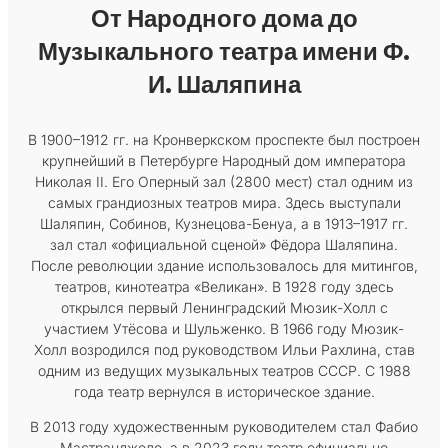
От Народного дома до
Музыкального театра имени Ф.
И. Шаляпина
В 1900–1912 гг. на Кронверкском проспекте был построен
крупнейший в Петербурге Народный дом императора
Николая II. Его Оперный зал (2800 мест) стал одним из
самых грандиозных театров мира. Здесь выступали
Шаляпин, Собинов, Кузнецова-Бенуа, а в 1913–1917 гг.
зал стал «официальной сценой» Фёдора Шаляпина.
После революции здание использовалось для митингов,
театров, кинотеатра «Великан». В 1928 году здесь
открылся первый Ленинградский Мюзик-Холл с
участием Утёсова и Шульженко. В 1966 году Мюзик-
Холл возродился под руководством Ильи Рахлина, став
одним из ведущих музыкальных театров СССР. С 1988
года театр вернулся в историческое здание.
В 2013 году художественным руководителем стал Фабио
Мастранджело, а в 2023 году театр официально