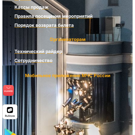
Кассы продаж
Правила посещения мероприятий
Порядок возврата билета
Организаторам
Технический райдер
Сотрудничество
Мобильное приложение МЧС России