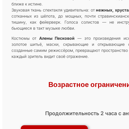
ближе к истине.
Звуковая ткань спектакля удивительна: от
нежных, хруст
сотканных из шёпота, до мощных, почти стравинскианс
тишину, как фейерверк. Голоса солистов — не инстр
бьющиеся в такт музыке любви.
Костюмы от
Алены Песковой
— это произведения иск
золотое шитьё, маски, скрывающие и открывающие о
созданные самим режиссёром, превращают пространство в
каждый зритель видит своё отражение.
Возрастное ограничен
Продолжительность 2 часа с а