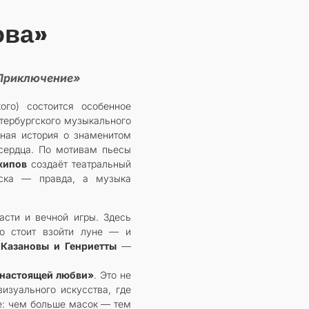
ова»
«Приключение»
ого) состоится особенное
тербургского музыкального
дная история о знаменитом
 сердца. По мотивам пьесы
хипов
создаёт театральный
ска — правда, а музыка
сти и вечной игры. Здесь
о стоит взойти луне — и
 Казановы и Генриетты
—
 настоящей любви»
. Это не
визуального искусства, где
ие: чем больше масок — тем