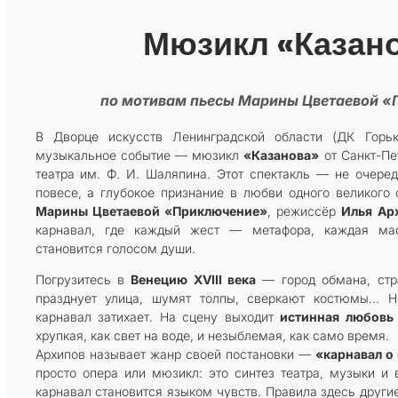
Мюзикл «Казан
по мотивам пьесы Марины Цветаевой 
В Дворце искусств Ленинградской области (ДК Горьк
музыкальное событие — мюзикл
«Казанова»
от Санкт-Пе
театра им. Ф. И. Шаляпина. Этот спектакль — не очере
повесе, а глубокое признание в любви одного великого
Марины Цветаевой «Приключение»
, режиссёр
Илья Ар
карнавал, где каждый жест — метафора, каждая ма
становится голосом души.
Погрузитесь в
Венецию XVIII века
— город обмана, стра
празднует улица, шумят толпы, сверкают костюмы… Н
карнавал затихает. На сцену выходит
истинная любовь
хрупкая, как свет на воде, и незыблемая, как само время.
Архипов называет жанр своей постановки —
«карнавал о
просто опера или мюзикл: это синтез театра, музыки и 
карнавал становится языком чувств. Правила здесь друг