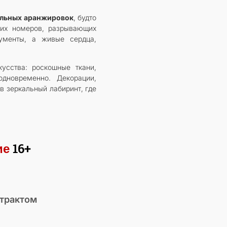
альных аранжировок
, будто
ких номеров, разрывающих
ументы, а живые сердца,
усства: роскошные ткани,
дновременно. Декорации,
 зеркальный лабиринт, где
ие
16+
нтрактом