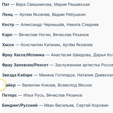
Пат
— Вера Свешникова, Мария Решавская
Ленц
— Артем Яковлев, Вадим Рябушкин
Кестр
— Александр Чернышёв, Никита Следнев
Карл
— Вячеслав Ногин, Вячеслав Рязанов
Хассе
— Константин Китанин, Артём Яковлев
Фрау Хассе/Испанка
— Анастасия Шведова, Дарья Ко
Фрау Залевски/Рексот
— Заслуженная артистка Росси
Звезда Кабаре
— Манана Гогитидзе, Наталия Диевска
Майер
— Валентин Князев, Всеволод Мосюк
Петерс
— Илья Русь, Вячеслав Рязанов
Биндинг/Русский
— Иван Васильев, Сергей Коровин