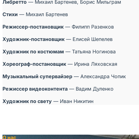
Либретто
— Михаил Бартенев, Борис Мильграм
Стихи
— Михаил Бартенев
Режиссер-постановщик
— Филипп Разенков
Художник-постановщик
— Елисей Шепелев
Художник по костюмам
— Татьяна Ногинова
Хореограф-постановщик
— Ирина Ляховская
Музыкальный супервайзер
— Александра Чопик
Режиссер видеоконтента
— Вадим Дуленко
Художник по свету
— Иван Никитин
О нас