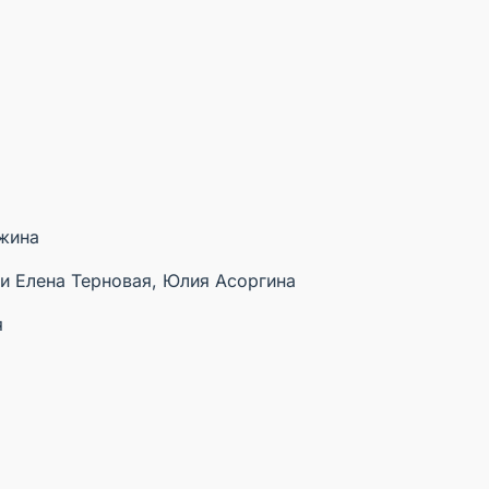
жина
и Елена Терновая, Юлия Асоргина
я