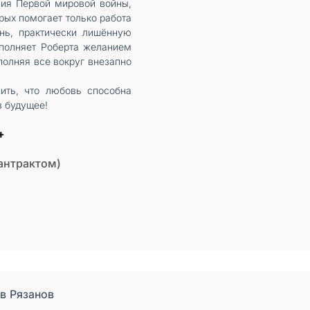
ния Первой мировой войны,
рых помогает только работа
знь, практически лишённую
аполняет Роберта желанием
полняя все вокруг внезапно
ить, что любовь способна
в будущее!
+
 антрактом)
в Рязанов