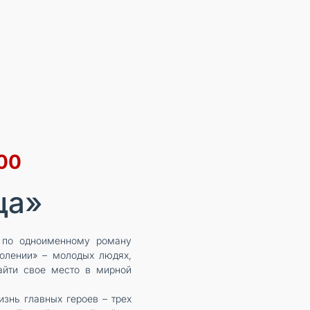
:00
ща»
а по одноименному роману
олении» – молодых людях,
айти свое место в мирной
изнь главных героев – трех