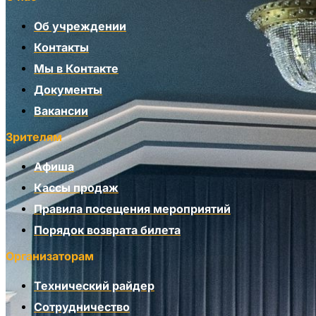
Об учреждении
Контакты
Мы в Контакте
Документы
Вакансии
Зрителям
Афиша
Кассы продаж
Правила посещения мероприятий
Порядок возврата билета
Организаторам
Технический райдер
Сотрудничество