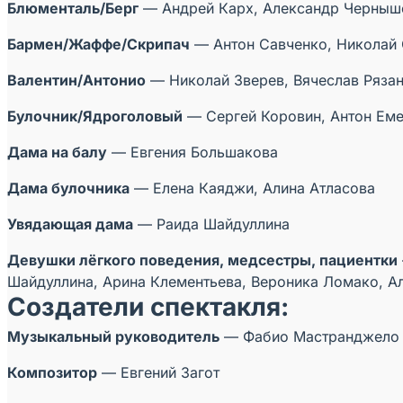
Блюменталь/Берг
— Андрей Карх, Александр Черныш
Бармен/Жаффе/Скрипач
— Антон Савченко, Николай 
Валентин/Антонио
— Николай Зверев, Вячеслав Ряза
Булочник/Ядроголовый
— Сергей Коровин, Антон Ем
Дама на балу
— Евгения Большакова
Дама булочника
— Елена Каяджи, Алина Атласова
Увядающая дама
— Раида Шайдуллина
Девушки лёгкого поведения, медсестры, пациентки
Шайдуллина, Арина Клементьева, Вероника Ломако, А
Создатели спектакля:
Музыкальный руководитель
— Фабио Мастранджело
Композитор
— Евгений Загот