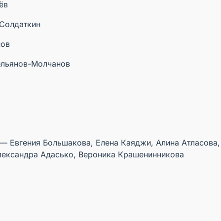
ёв
Солдаткин
нов
ельянов-Молчанов
— Евгения Большакова, Елена Каяджи, Алина Атласова,
лександра Адасько, Вероника Крашенинникова