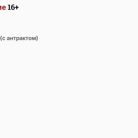
ие
16+
(с антрактом)