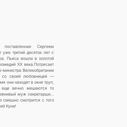
 поставленная Сергеем
 уже третий десяток лет с
ра. Пьеса вошла в золотой
 комедий XX века.Потрясает
р-министра Великобритании
ь со своей любовницей —
мя они находят в окне труп,
т еще вечно мешаются то
ревнивый муж секретарши…
се смешно смотрится с того
ей Куни!